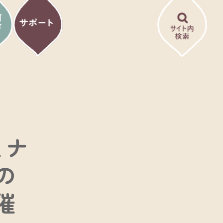
ミナ
の
催