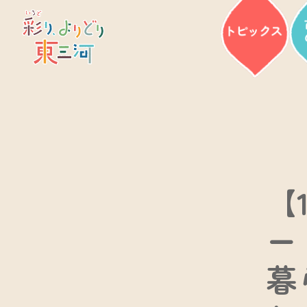
【
ー
暮